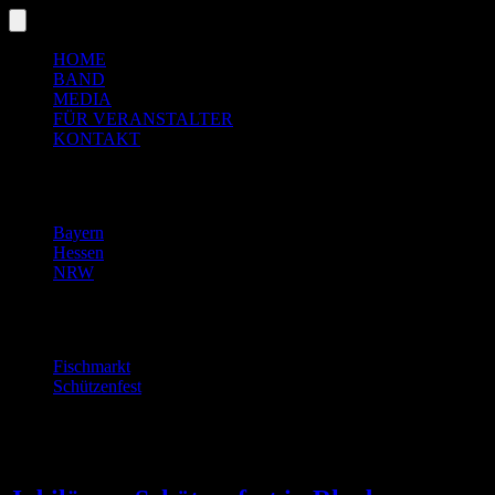
HOME
BAND
MEDIA
FÜR VERANSTALTER
KONTAKT
Region
Bayern
Hessen
NRW
Event
Fischmarkt
Schützenfest
Aktuelles