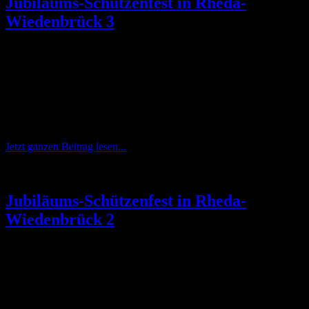
Jubiläums-Schützenfest in Rheda-
Wiedenbrück 3
Eine große Vorfreude auf das tolle Publikum beim Schützenfest im
westfälischen Wiedenbrück begleitet die ALPENBANDITEN
schon bei der Anreise. Das erneute Gastspiel nach dem Auftakt der
Zusammenarbeit im Vorjahr, verspricht einen Live-Auftritt der
besonderen Art.
Jetzt ganzen Beitrag lesen...
Jubiläums-Schützenfest in Rheda-
Wiedenbrück 2
Eine große Vorfreude auf das tolle Publikum beim Schützenfest im
westfälischen Wiedenbrück begleitet die ALPENBANDITEN
schon bei der Anreise. Das erneute Gastspiel nach dem Auftakt der